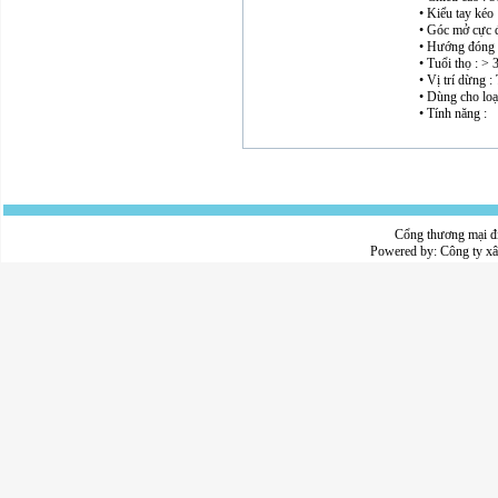
• Kiểu tay kéo 
• Góc mở cực đ
• Hướng đóng 
• Tuổi thọ : >
• Vị trí dừng :
• Dùng cho loạ
• Tính năng :
Cổng thương mại đ
Powered by:
Công ty x