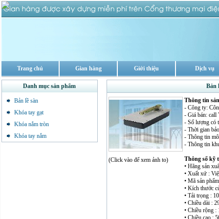
Trang chủ
Gian hàng
Giới thiệu
Dịch vụ
Danh mục sản phẩm
Bản 
Thông tin sả
Bản lề sàn
- Công ty: Cô
Khóa tay gạt
- Giá bán: cal
- Số lượng có 
Khóa nắm tròn
- Thời gian bả
Khóa tay nắm
- Thông tin mô 
- Thông tin kh
Thông số kỹ 
(Click vào để xem ảnh to)
• Hãng sản xuấ
• Xuất xứ : Vi
• Mã sản phẩm
• Kích thước c
• Tải trọng : 
• Chiều dài : 2
• Chiều rộng :
• Chiều cao : 5