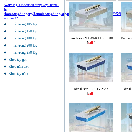
'>
Warning
: Undefined array key "name"
in
/home/xaydungorg/domains/xaydung.org/public_html/libraries/cache/tpl/9f7f11836f
on line
37
Tải trọng 105 Kg
Tải trọng 150 Kg
Tải trọng 180 Kg
Bản lề sàn NAWAKI HS - 380
Bản lề
[
call
]
Tải trọng 200 Kg
Tải trọng 250 Kg
Khóa tay gạt
Khóa nắm tròn
Khóa tay nắm
Bản lề sàn JEP H - 233Z
Bản lề
[
call
]