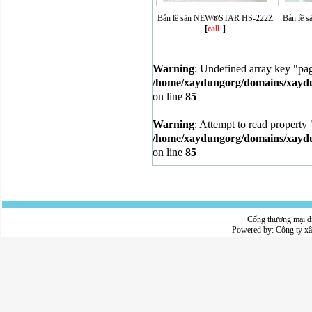
Bản lề sàn NEW®STAR HS-222Z
Bản lề 
[
call
]
Warning
: Undefined array key "pa
/home/xaydungorg/domains/xaydun
on line
85
Warning
: Attempt to read property 
/home/xaydungorg/domains/xaydun
on line
85
Cổng thương mại đ
Powered by:
Công ty x