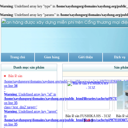
Warning
: Undefined array key "type" in
/home/xaydungorg/domains/xaydung.org/publi
Warning
: Undefined array key "params" in
/home/xaydungorg/domains/xaydung.org/pub
Trang chủ
Gian hàng
Giới thiệu
Dịch vụ
Danh mục sản phẩm
Sản phẩm
Bản lề sàn
/home/xaydungorg/domains/xaydung.org/public_html/libraries/cache/tpl/9f7f11836f72bc0
on line
34
"
Warning
: Undefined array key "id" in
/home/xaydungorg/domains/xaydung.org/public_html/libraries/cache/tpl/9f7f11836f
on line
35
class='text_dm2' target='
Warning
: Undefined array key "target"
in
Bản lề sàn FUSHIKA HS - 313Z
Bản lề 
/home/xaydungorg/domains/xaydung.org/public_html/libraries/cache/tpl/9f7f11836f
[
call
]
on line
35