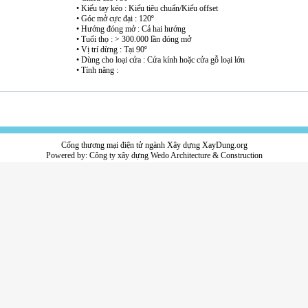
• Kiểu tay kéo : Kiểu tiêu chuẩn/Kiểu offset
• Góc mở cực đại : 120º
• Hướng đóng mở : Cả hai hướng
• Tuổi thọ : > 300.000 lần đóng mở
• Vị trí dừng : Tại 90º
• Dùng cho loại cửa : Cửa kính hoặc cửa gỗ loại lớn
• Tính năng :
Cổng thương mại điện tử ngành Xây dựng XayDung.org
Powered by:
Công ty xây dựng
Wedo Architecture & Construction