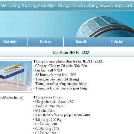
Giới thiệu
Dịch vụ
Bản đồ
Liên hệ
Bản lề sàn JEP H - 233Z
Thông tin sản phẩm Bản lề sàn JEP H - 233Z:
- Công ty: Công ty Cổ phần Nhật Bản
- Giá bán: call VNĐ
- Số lượng có trong kho: 1000
- Thời gian bảo hành: 24 (tháng)
- Thông tin mô tả riêng của gian hàng:
- Thông tin khuyến mại của gian hàng:
Thông số kỹ thuật:
o để xem ảnh to)
• Hãng sản xuất : Japan.,JSC
• Xuất xứ : Việt Nam
• Mã sản phẩm :
• Kích thước cửa cho phép : 1050x2400
• Tải trọng : 150 Kg
• Chiều dài : 290
• Chiều rộng : 143
• Chiều cao : 50