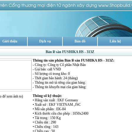
Giới thiệu
Dịch vụ
Bản đồ
Liên hệ
Bản lề sàn FUSHIKA HS - 313Z
Thông tin sản phẩm Bản lề sàn FUSHIKA HS - 313Z:
- Công ty: Công ty Cổ phần Nhật Bản
- Giá bán: call VNĐ
- Số lượng có trong kho: 0
- Thời gian bảo hành: 24 (tháng)
- Thông tin mô tả riêng của gian hàng:
- Thông tin khuyến mại của gian hàng:
Thông số kỹ thuật:
o để xem ảnh to)
• Hãng sản xuất : EKF Germany
• Xuất xứ : EKF VIETNAM.,JSC
• Mã sản phẩm : EK-84
• Kích thước cửa cho phép : 1050x2400
• Tải trọng : 150 Kg
• Chiều dài : 290
• Chiều rộng : 143
• Chiều cao : 50