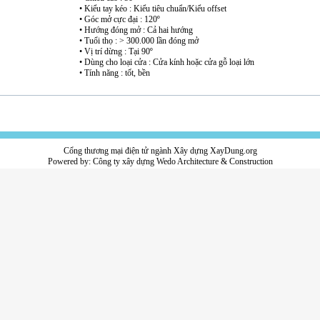
• Kiểu tay kéo : Kiểu tiêu chuẩn/Kiểu offset
• Góc mở cực đại : 120º
• Hướng đóng mở : Cả hai hướng
• Tuổi thọ : > 300.000 lần đóng mở
• Vị trí dừng : Tại 90º
• Dùng cho loại cửa : Cửa kính hoặc cửa gỗ loại lớn
• Tính năng : tốt, bền
Cổng thương mại điện tử ngành Xây dựng XayDung.org
Powered by:
Công ty xây dựng
Wedo Architecture & Construction