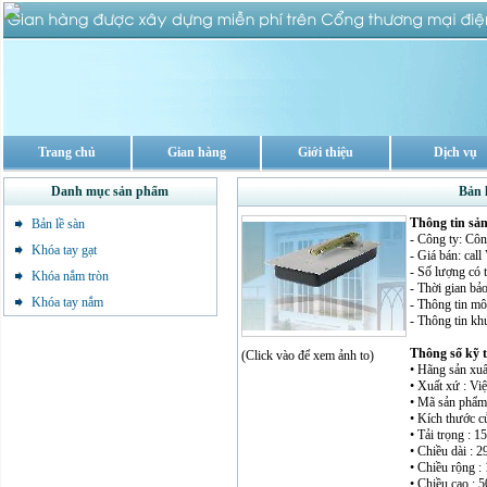
Trang chủ
Gian hàng
Giới thiệu
Dịch vụ
Danh mục sản phẩm
Bản 
Thông tin sả
Bản lề sàn
- Công ty: Cô
Khóa tay gạt
- Giá bán: cal
- Số lượng có 
Khóa nắm tròn
- Thời gian bả
Khóa tay nắm
- Thông tin mô 
- Thông tin kh
Thông số kỹ 
(Click vào để xem ảnh to)
• Hãng sản xuấ
• Xuất xứ : Vi
• Mã sản phẩ
• Kích thước 
• Tải trọng : 
• Chiều dài : 2
• Chiều rộng :
• Chiều cao : 5