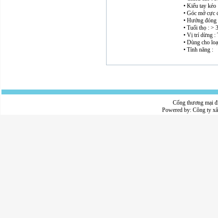
• Kiểu tay kéo 
• Góc mở cực đ
• Hướng đóng 
• Tuổi thọ : >
• Vị trí dừng :
• Dùng cho loạ
• Tính năng :
Cổng thương mại đ
Powered by:
Công ty x