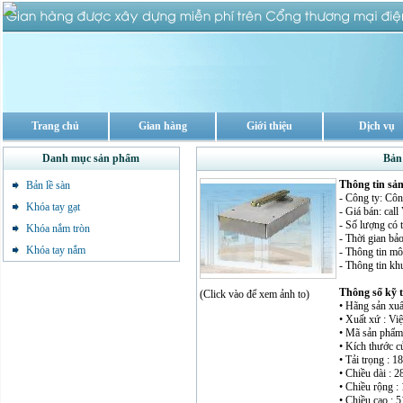
Trang chủ
Gian hàng
Giới thiệu
Dịch vụ
Danh mục sản phẩm
Bản
Thông tin sả
Bản lề sàn
- Công ty: Cô
Khóa tay gạt
- Giá bán: cal
- Số lượng có 
Khóa nắm tròn
- Thời gian bả
Khóa tay nắm
- Thông tin mô 
- Thông tin kh
Thông số kỹ 
(Click vào để xem ảnh to)
• Hãng sản xuấ
• Xuất xứ : Vi
• Mã sản phẩm
• Kích thước c
• Tải trọng : 
• Chiều dài : 2
• Chiều rộng :
• Chiều cao : 5