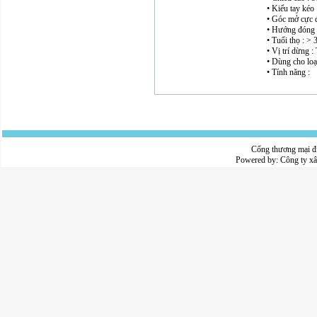
• Kiểu tay kéo 
• Góc mở cực đ
• Hướng đóng 
• Tuổi thọ : >
• Vị trí dừng :
• Dùng cho loạ
• Tính năng :
Cổng thương mại đ
Powered by:
Công ty x