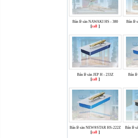
Bản lề sàn NAWAKI HS - 380
Bản lề
[
call
]
Bản lề sàn JEP H - 233Z
Bản lề
[
call
]
Bản lề sàn NEW®STAR HS-222Z
Bản lề 
[
call
]