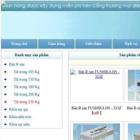
Trang chủ
Gian hàng
Giới thiệu
Dịch vụ
Danh mục sản phẩm
Sản phẩm có
Bản lề sàn
Tải trọng 105 Kg
Tải trọng 150 Kg
Tải trọng 180 Kg
Tải trọng 200 Kg
Tải trọng 250 Kg
Bản lề sàn FUSHIKA HS - 313Z
Bản lề 
Khóa tay gạt
[
call
]
Khóa nắm tròn
Khóa tay nắm