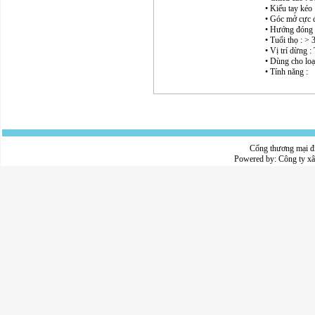
• Kiểu tay kéo 
• Góc mở cực đ
• Hướng đóng 
• Tuổi thọ : >
• Vị trí dừng :
• Dùng cho loạ
• Tính năng :
Cổng thương mại đ
Powered by:
Công ty x