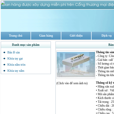
Trang chủ
Gian hàng
Giới thiệu
Dịch vụ
Danh mục sản phẩm
Bản
Thông tin sả
Bản lề sàn
- Công ty: Cô
Khóa tay gạt
- Giá bán: cal
- Số lượng có 
Khóa nắm tròn
- Thời gian bả
Khóa tay nắm
- Thông tin mô 
- Thông tin kh
Thông số kỹ 
(Click vào để xem ảnh to)
• Hãng sản xuấ
• Xuất xứ : Vi
• Mã sản phẩ
• Kích thước 
• Tải trọng : 
• Chiều dài : 2
• Chiều rộng :
• Chiều cao : 5