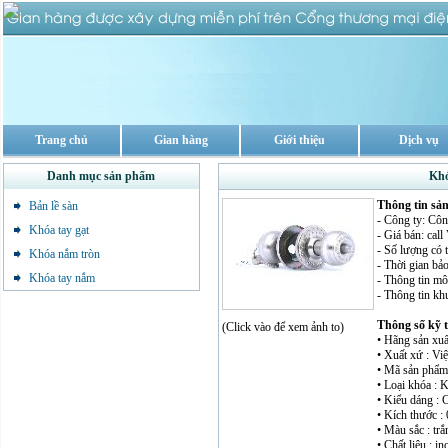
Trang chủ
Gian hàng
Giới thiệu
Dịch vụ
Danh mục sản phẩm
Khó
Thông tin sả
Bản lề sàn
- Công ty: Cô
Khóa tay gạt
- Giá bán: cal
- Số lượng có 
Khóa nắm tròn
- Thời gian bả
Khóa tay nắm
- Thông tin mô 
- Thông tin kh
Thông số kỹ 
(Click vào để xem ảnh to)
• Hãng sản xuấ
• Xuất xứ : Vi
• Mã sản phẩm
• Loại khóa : 
• Kiểu dáng : 
• Kích thước : 
• Màu sắc : tr
• Chất liệu : i