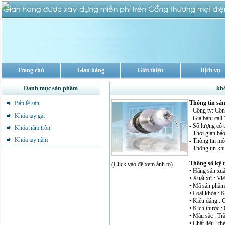
Trang chủ
Gian hàng
Giới thiệu
Dịch vụ
Danh mục sản phẩm
khó
Thông tin sả
Bản lề sàn
- Công ty: Cô
Khóa tay gạt
- Giá bán: cal
- Số lượng có 
Khóa nắm tròn
- Thời gian bả
Khóa tay nắm
- Thông tin mô 
- Thông tin kh
Thông số kỹ 
(Click vào để xem ảnh to)
• Hãng sản xuấ
• Xuất xứ : Vi
• Mã sản phẩm
• Loại khóa : 
• Kiểu dáng : 
• Kích thước : 
• Màu sắc : T
• Chất liệu : t